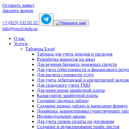
Оставить заявку
Заказать звонок
+7 (923) 532 02 22
info@excel-help.ru
О нас
Услуги
Таблицы Excel
Таблица для учета доходов и расходов
Разработка макросов на заказ
Для ведения бюджета денежных средств
Для учета себестоимости и финансового резул
Для расчета стоимости услуг
Для учета дебиторской и кредиторской задол
Для складского учета ТМЦ
Для начисления заработной платы
Калькулятор заработной платы
Создание сводных таблиц
Создание разных таблиц и написание формул
Доработка, корректировка существующих таб
Индивидуальные заказы
Для учета сроков оплаты по договорам
Создание и редактирование прайс листов