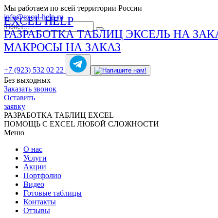
Мы работаем по всей территории России
info@excel-help.ru
EXCEL HELP
РАЗРАБОТКА ТАБЛИЦ ЭКСЕЛЬ НА ЗАК
МАКРОСЫ НА ЗАКАЗ
+7 (923) 532 02 22
Без выходных
Заказать звонок
Оставить
заявку
РАЗРАБОТКА ТАБЛИЦ EXCEL
ПОМОЩЬ С EXCEL ЛЮБОЙ СЛОЖНОСТИ
Меню
О нас
Услуги
Акции
Портфолио
Видео
Готовые таблицы
Контакты
Отзывы