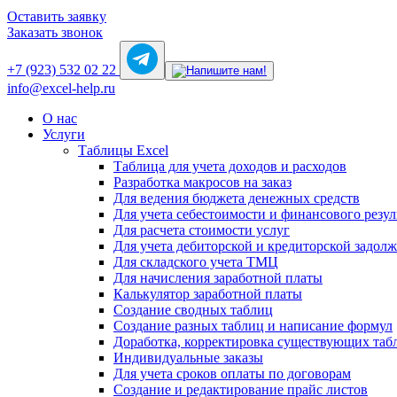
Оставить заявку
Заказать звонок
+7 (923) 532 02 22
info@excel-help.ru
О нас
Услуги
Таблицы Excel
Таблица для учета доходов и расходов
Разработка макросов на заказ
Для ведения бюджета денежных средств
Для учета себестоимости и финансового резул
Для расчета стоимости услуг
Для учета дебиторской и кредиторской задол
Для складского учета ТМЦ
Для начисления заработной платы
Калькулятор заработной платы
Создание сводных таблиц
Создание разных таблиц и написание формул
Доработка, корректировка существующих таб
Индивидуальные заказы
Для учета сроков оплаты по договорам
Создание и редактирование прайс листов