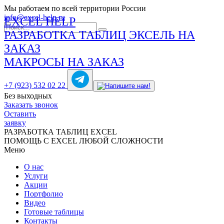
Мы работаем по всей территории России
info@excel-help.ru
EXCEL HELP
РАЗРАБОТКА ТАБЛИЦ ЭКСЕЛЬ НА
ЗАКАЗ
МАКРОСЫ НА ЗАКАЗ
+7 (923) 532 02 22
Без выходных
Заказать звонок
Оставить
заявку
РАЗРАБОТКА ТАБЛИЦ EXCEL
ПОМОЩЬ С EXCEL ЛЮБОЙ СЛОЖНОСТИ
Меню
О нас
Услуги
Акции
Портфолио
Видео
Готовые таблицы
Контакты