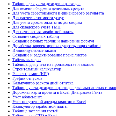
Таблица для учета доходов и расходов
Для ведения бюджета денежных средств
Для учета себестоимости и финансового результата
Для расчета стоимости услуг
Для учета сроков оплаты по договорам
Для складского учета ТМЦ
Для начисления заработной платы
Создание сводных таблиц
Создание разных таблиц и написание формул
Доработка, корректировка существующих таблиц
Индивидуальные заказы
Создание и редактирование прайс листов
Табель выходов
Таблицы для учета на производстве и заказов
Строительный калькулятор
Расчет премии (KPI)
График отпусков
Калькулятор расчета дней отпуска
Таблица учета доходов и расходов для самозанятых и мал
Дорожная карта проекта в Excel. Диаграмма Ганта
Учет абонемента
Учет посуточной аренды квартир в Excel
Калькулятор заработной платы
Таблица заселения гостей
Таблица для СТО в Excel