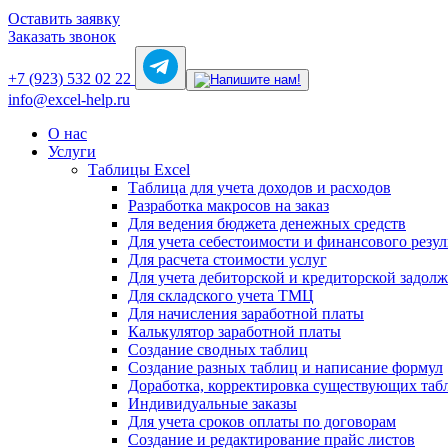
Оставить заявку
Заказать звонок
+7 (923) 532 02 22
info@excel-help.ru
О нас
Услуги
Таблицы Excel
Таблица для учета доходов и расходов
Разработка макросов на заказ
Для ведения бюджета денежных средств
Для учета себестоимости и финансового резул
Для расчета стоимости услуг
Для учета дебиторской и кредиторской задол
Для складского учета ТМЦ
Для начисления заработной платы
Калькулятор заработной платы
Создание сводных таблиц
Создание разных таблиц и написание формул
Доработка, корректировка существующих таб
Индивидуальные заказы
Для учета сроков оплаты по договорам
Создание и редактирование прайс листов