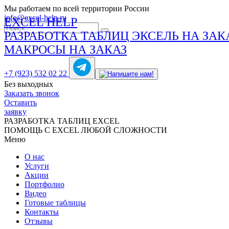
Мы работаем по всей территории России
info@excel-help.ru
EXCEL HELP
РАЗРАБОТКА ТАБЛИЦ ЭКСЕЛЬ НА ЗАК
МАКРОСЫ НА ЗАКАЗ
+7 (923) 532 02 22
Без выходных
Заказать звонок
Оставить
заявку
РАЗРАБОТКА ТАБЛИЦ EXCEL
ПОМОЩЬ С EXCEL ЛЮБОЙ СЛОЖНОСТИ
Меню
О нас
Услуги
Акции
Портфолио
Видео
Готовые таблицы
Контакты
Отзывы